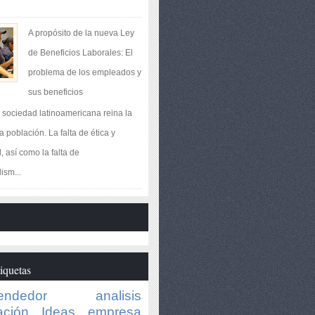
A propósito de la nueva Ley
de Beneficios Laborales: El
problema de los empleados y
sus beneficios
 sociedad latinoamericana reina la
a población. La falta de ética y
, así como la falta de
ism...
tiquetas
endedor
analisis
ación
Ideas
empresa