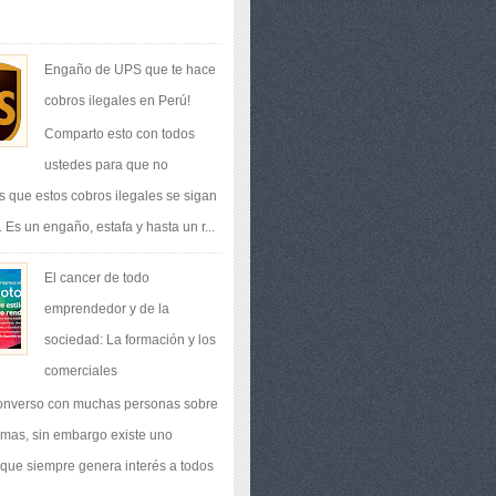
Engaño de UPS que te hace
cobros ilegales en Perú!
Comparto esto con todos
ustedes para que no
 que estos cobros ilegales se sigan
 Es un engaño, estafa y hasta un r...
El cancer de todo
emprendedor y de la
sociedad: La formación y los
comerciales
onverso con muchas personas sobre
emas, sin embargo existe uno
 que siempre genera interés a todos