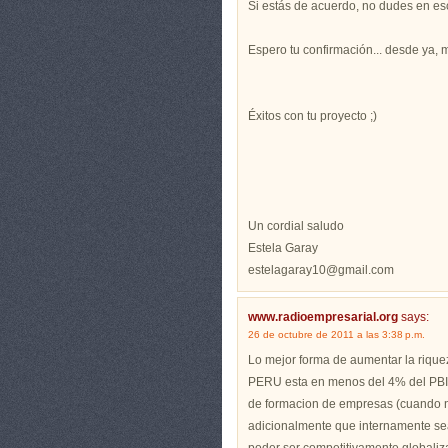
Si estás de acuerdo, no dudes en es
Espero tu confirmación... desde ya, 
Éxitos con tu proyecto ;)
Un cordial saludo
Estela Garay
estelagaray10@gmail.com
www.radioempresarial.org
says:
26 de octubre de 2011 a las 3:38 p.m.
Lo mejor forma de aumentar la rique
PERU esta en menos del 4% del PBI (l
de formacion de empresas (cuando no
adicionalmente que internamente sea