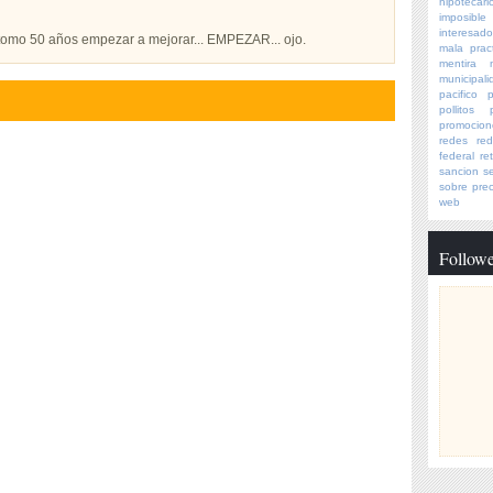
hipotecari
imposible
interesad
s tomo 50 años empezar a mejorar... EMPEZAR... ojo.
mala prac
mentira
municipali
pacifico
p
pollitos
promocion
redes
red
federal
ret
sancion
s
sobre prec
web
Followe