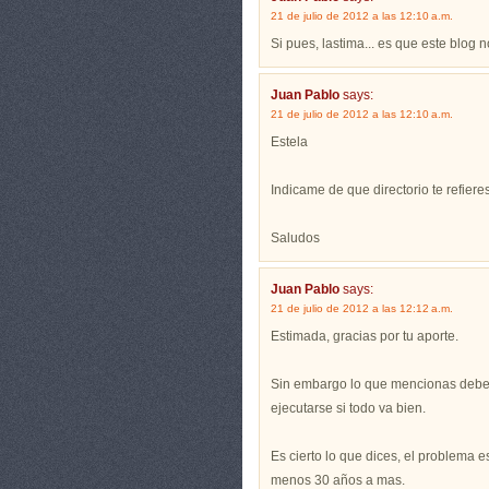
21 de julio de 2012 a las 12:10 a.m.
Si pues, lastima... es que este blog 
Juan Pablo
says:
21 de julio de 2012 a las 12:10 a.m.
Estela
Indicame de que directorio te refiere
Saludos
Juan Pablo
says:
21 de julio de 2012 a las 12:12 a.m.
Estimada, gracias por tu aporte.
Sin embargo lo que mencionas debe 
ejecutarse si todo va bien.
Es cierto lo que dices, el problema
menos 30 años a mas.