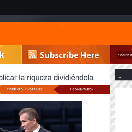
CON TECNOLOGÍA DE
BLOGGER
.
...
TORCIONA LA VERDAD
¿ZRII? UNA ESTAFA MULTINIVEL MISMO ESQUEMA PONZI
 ILEGALES EN PERÚ!
EL CANCER DE TODO EMPRENDEDOR Y DE LA SOCIEDAD:
...
licar la riqueza dividiéndola
...
EFICIOS LABORALES: EL PROBLEMA DE LOS EMPLEADOS Y SUS BENEFICIOS
UNDEFINED -
UNDEFINED
8 COMENTARON
MIGUEL GRAU
¿CÓMO EMPEZAR UNA EMPRESA O NEGOCIO?
ZRII ENTRE OTRAS
¿CUÁNTO VALE UNA IDEA DE NEGOCIO?
¿QUÉ ES SER E