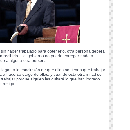
O
HISTORIA DEL TAHUANTINSUYU
GUIA PARA INVERTIR
IDEAS OPUESTAS, 
sin haber trabajado para obtenerlo, otra persona deberá
sin recibirlo… el gobierno no puede entregar nada a
tado a alguna otra persona.
legan a la conclusión de que ellas no tienen que trabajar
a a hacerse cargo de ellas, y cuando esta otra mitad se
trabajar porque alguien les quitará lo que han logrado
do amigo…
,
EDUCACIÓN
,
ELECCIONES
,
VENES
,
LIDERAZGO
,