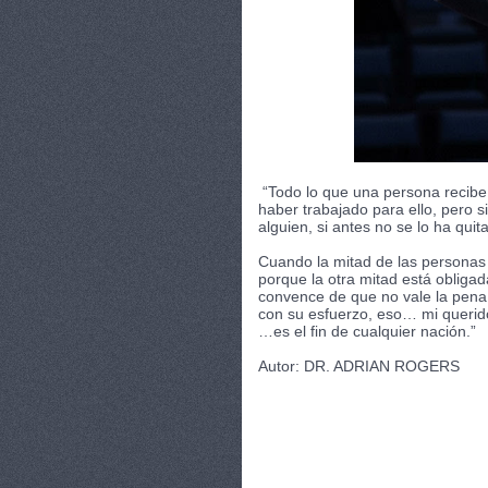
EL CUADRANTE DEL FLUJO DEL DINER
JAVASCRIPT:VOID(0)
BUSCAR ESTE BLOG
“Todo lo que una persona recibe 
haber trabajado para ello, pero 
alguien, si antes no se lo ha qui
Cuando la mitad de las personas l
porque la otra mitad está obligad
convence de que no vale la pena 
con su esfuerzo, eso… mi queri
…es el fin de cualquier nación.”
Autor: DR. ADRIAN ROGERS
CATEGORIES:
ANALISIS
,
CONTABILIDAD
EMPRENDEDOR
,
EMPRESA
,
HISTORIA
,
JO
MADURACIÓN
,
RESPONSABILIDAD