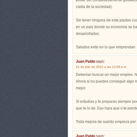
poder ser competitivamente globalizad
caida de la sociedad).
Sin tener ninguna de esta pautas cua
en un pais donde su economia se ba
desarrolladas.
Saludos exito en lo que emprendan
Juan Pablo
says:
21 de julio de 2012 a las 12:09 a.m.
Deberian buscar un mejor empleo. No
Ahora si no puedes conseguir algo me
mejor.
Si estudias y te preparas siempre po
que te lo de. Eso hara que o te pierd
Toda mejora de sueldo empieza por m
Juan Pablo
says: