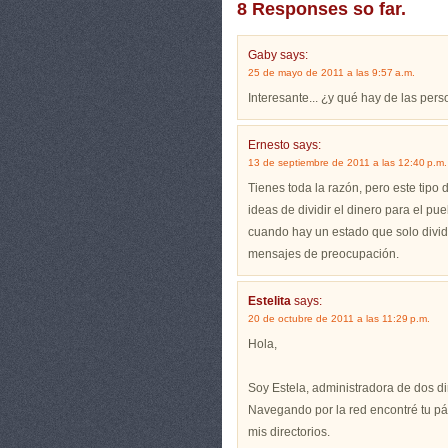
8 Responses so far.
Gaby
says:
25 de mayo de 2011 a las 9:57 a.m.
Interesante... ¿y qué hay de las per
Ernesto
says:
13 de septiembre de 2011 a las 12:40 p.m.
Tienes toda la razón, pero este tip
ideas de dividir el dinero para el pu
cuando hay un estado que solo divid
mensajes de preocupación.
Estelita
says:
20 de octubre de 2011 a las 11:29 p.m.
Hola,
Soy Estela, administradora de dos d
Navegando por la red encontré tu pá
mis directorios.