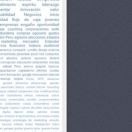
dimiento
espíritu
liderazgo
entar
innovación
valor
abilidad
Negocios
inicio
lidad
flujo de caja
jovenes
empresas
engaño
oportunidad
aje
coaching
corporaciones
exito
toestima
compras
egoismo
gastos
ión
Peru
egresos
elecciones
estados
marketing
mercadeo
Estandar
ncia
financiero
historia
multinivel
america
compartir
credito
deuda externa
versionistas
piramidal
ponzi
red contactos
rii
abusivo
activos
ayuvera
binario
corrupcion
educacion
emprendor
europa
utlidad
Perú
ahorro
asignar
bancos
apacitacion
capitalismo
clientes
cuotas
inero
formacion
google
innovacion
internet
startup
tarjeta
Iniciar
UPS
aduanas
ajustes
alimentos
almacenaje
alquiler
aranceles
banco central
bitcoin
branding
cique
calidad
campesino
ceo
certificaciones
dad
ciudadania
clinica
cobertura
cobro
iones
comerciales
comida
comprometidos
as
corporativo
cosas
costumbres
covid
ringely
cryptos
cultura
decisión
descuentos
digital
dijeron
dolar
ejercito
emails
res
emision
emprendedora
encuesta
errada
strategia
estrategia de marketing
estudio
factura inflada
ferias
fidelización
fubol
as
garage
gastar
granos
grau
guerra
heroe