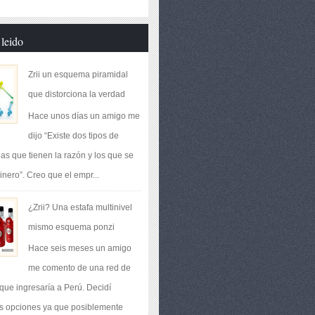
leido
Zrii un esquema piramidal
que distorciona la verdad
Hace unos días un amigo me
dijo “Existe dos tipos de
las que tienen la razón y los que se
inero”. Creo que el empr...
¿Zrii? Una estafa multinivel
mismo esquema ponzi
Hace seis meses un amigo
me comento de una red de
ue ingresaría a Perú. Decidí
as opciones ya que posiblemente