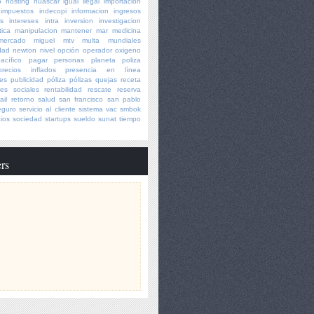
o
hosting
huascar
igual
ilegal
importación
impuestos
indecopi
informacion
ingresos
os
intereses
intra
inversion
investigacion
tica
manipulacion
mantener
mar
medicina
mercado
miguel
mtv
multa
mundiales
dad
newton
nivel
opción
operador
oxigeno
acífico
pagar
personas
planeta
poliza
precios inflados
presencia en línea
es
publicidad
póliza
pólizas
quejas
receta
es sociales
rentabilidad
rescate
reserva
ail
retorno
salud
san francisco
san pablo
eguro
servicio al cliente
sistema vac
smbok
ios
sociedad
startups
sueldo
sunat
tiempo
rs