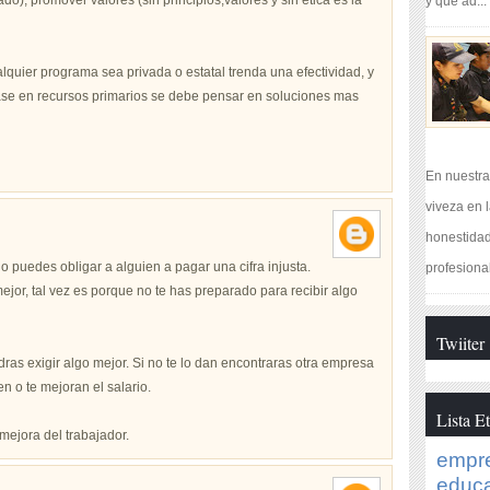
o), promover valores (sin principios,valores y sin etica es la
y que ad...
lquier programa sea privada o estatal trenda una efectividad, y
se en recursos primarios se debe pensar en soluciones mas
En nuestra
viveza en l
honestidad
 puedes obligar a alguien a pagar una cifra injusta.
profesional
jor, tal vez es porque no te has preparado para recibir algo
Twiiter
dras exigir algo mejor. Si no te lo dan encontraras otra empresa
en o te mejoran el salario.
Lista E
ejora del trabajador.
empr
educ