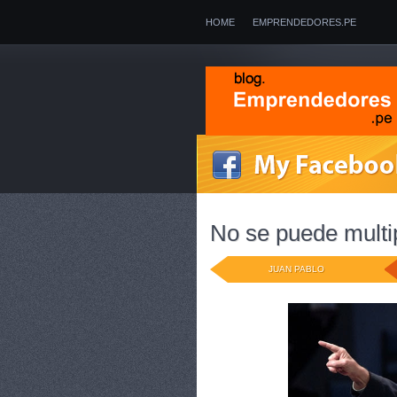
HOME
EMPRENDEDORES.PE
SUSCRIBEME
ENTRADAS
COMENTARIOS
MAS LEIDOS
ZRII UN ESQUEMA PIRAMIDAL QUE DIS
ENGAÑO DE UPS QUE TE HACE COBROS
No se puede multip
A PROPÓSITO DE LA NUEVA LEY DE BEN
JUAN PABLO
COMENTARIOS SOBRE EL HUASCAR Y 
PUBLICIDAD ENGAÑOSA: NOKIA, KFC Y 
LIBROS RECOMENDADOS