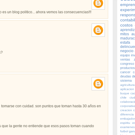
empren
experim
no es un blog politico... ahora vemos las consecuencias!!!
respons
contabi
costos
aprendiz
mitos
au
madurac
estafa
delincue
negocio
s?
equipo
in
ventas
z
congreso
productos
cancer
c
deudas
d
sistema
agricultura
aplicacion
buque
ca
chile
ciu
colaborac
tomarse con cuidad. son puntos que toman hasta 30 años en
corporativ
creacion
c
diferencia
embajado
espiritu
e
 es que la gente no entiende que esos pasos toman cuando
examenes
futbol
gan