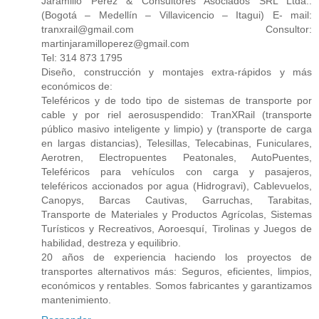
Jaramillo Pérez & Consultores Asociados SRL Ltda.:
(Bogotá – Medellín – Villavicencio – Itagui) E- mail:
tranxrail@gmail.com Consultor:
martinjaramilloperez@gmail.com
Tel: 314 873 1795
Diseño, construcción y montajes extra-rápidos y más
económicos de:
Teleféricos y de todo tipo de sistemas de transporte por
cable y por riel aerosuspendido: TranXRail (transporte
público masivo inteligente y limpio) y (transporte de carga
en largas distancias), Telesillas, Telecabinas, Funiculares,
Aerotren, Electropuentes Peatonales, AutoPuentes,
Teleféricos para vehículos con carga y pasajeros,
teleféricos accionados por agua (Hidrogravi), Cablevuelos,
Canopys, Barcas Cautivas, Garruchas, Tarabitas,
Transporte de Materiales y Productos Agrícolas, Sistemas
Turísticos y Recreativos, Aoroesquí, Tirolinas y Juegos de
habilidad, destreza y equilibrio.
20 años de experiencia haciendo los proyectos de
transportes alternativos más: Seguros, eficientes, limpios,
económicos y rentables. Somos fabricantes y garantizamos
mantenimiento.