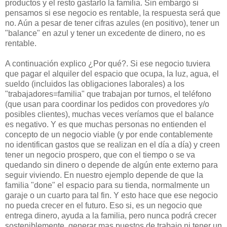
productos y el resto gastarlo la familia. Sin embargo si
pensamos si ese negocio es rentable, la respuesta será que
no. Aún a pesar de tener cifras azules (en positivo), tener un
"balance" en azul y tener un excedente de dinero, no es
rentable.
A continuación explico ¿Por qué?. Si ese negocio tuviera
que pagar el alquiler del espacio que ocupa, la luz, agua, el
sueldo (incluidos las obligaciones laborales) a los
"trabajadores=familia" que trabajan por turnos, el teléfono
(que usan para coordinar los pedidos con provedores y/o
posibles clientes), muchas veces veríamos que el balance
es negativo. Y es que muchas personas no entienden el
concepto de un negocio viable (y por ende contablemente
no identifican gastos que se realizan en el día a día) y creen
tener un negocio prospero, que con el tiempo o se va
quedando sin dinero o depende de algún ente externo para
seguir viviendo. En nuestro ejemplo depende de que la
familia "done" el espacio para su tienda, normalmente un
garaje o un cuarto para tal fin. Y esto hace que ese negocio
no pueda crecer en el futuro. Eso si, es un negocio que
entrega dinero, ayuda a la familia, pero nunca podrá crecer
sosteniblemente, generar mas puestos de trabajo ni tener un