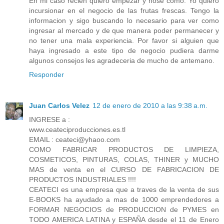
En mi caso recien quiero empezar y nose como. Yo quiero
incursionar en el negocio de las frutas frescas. Tengo la
informacion y sigo buscando lo necesario para ver como
ingresar al mercado y de que manera poder permanecer y
no tener una mala experiencia. Por favor si alguien que
haya ingresado a este tipo de negocio pudiera darme
algunos consejos les agradeceria de mucho de antemano.
Responder
Juan Carlos Velez
12 de enero de 2010 a las 9:38 a.m.
INGRESE a :
www.ceateciproducciones.es.tl
EMAIL : ceateci@yhaoo.com
COMO FABRICAR PRODUCTOS DE LIMPIEZA,
COSMETICOS, PINTURAS, COLAS, THINER y MUCHO
MAS de venta en el CURSO DE FABRICACION DE
PRODUCTOS INDUSTRIALES !!!!
CEATECI es una empresa que a traves de la venta de sus
E-BOOKS ha ayudado a mas de 1000 emprendedores a
FORMAR NEGOCIOS de PRODUCCION de PYMES en
TODO AMERICA LATINA y ESPAÑA desde el 11 de Enero