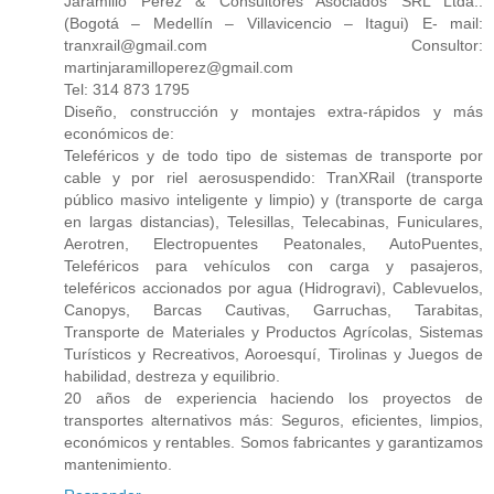
Jaramillo Pérez & Consultores Asociados SRL Ltda.:
(Bogotá – Medellín – Villavicencio – Itagui) E- mail:
tranxrail@gmail.com Consultor:
martinjaramilloperez@gmail.com
Tel: 314 873 1795
Diseño, construcción y montajes extra-rápidos y más
económicos de:
Teleféricos y de todo tipo de sistemas de transporte por
cable y por riel aerosuspendido: TranXRail (transporte
público masivo inteligente y limpio) y (transporte de carga
en largas distancias), Telesillas, Telecabinas, Funiculares,
Aerotren, Electropuentes Peatonales, AutoPuentes,
Teleféricos para vehículos con carga y pasajeros,
teleféricos accionados por agua (Hidrogravi), Cablevuelos,
Canopys, Barcas Cautivas, Garruchas, Tarabitas,
Transporte de Materiales y Productos Agrícolas, Sistemas
Turísticos y Recreativos, Aoroesquí, Tirolinas y Juegos de
habilidad, destreza y equilibrio.
20 años de experiencia haciendo los proyectos de
transportes alternativos más: Seguros, eficientes, limpios,
económicos y rentables. Somos fabricantes y garantizamos
mantenimiento.