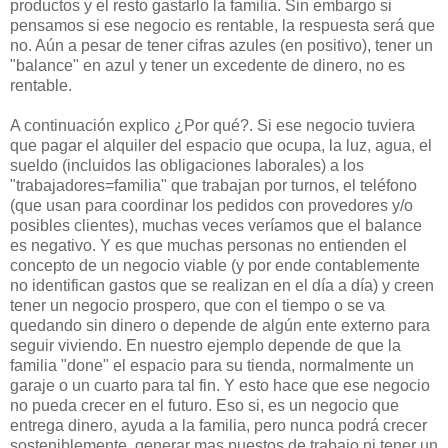
productos y el resto gastarlo la familia. Sin embargo si
pensamos si ese negocio es rentable, la respuesta será que
no. Aún a pesar de tener cifras azules (en positivo), tener un
"balance" en azul y tener un excedente de dinero, no es
rentable.
A continuación explico ¿Por qué?. Si ese negocio tuviera
que pagar el alquiler del espacio que ocupa, la luz, agua, el
sueldo (incluidos las obligaciones laborales) a los
"trabajadores=familia" que trabajan por turnos, el teléfono
(que usan para coordinar los pedidos con provedores y/o
posibles clientes), muchas veces veríamos que el balance
es negativo. Y es que muchas personas no entienden el
concepto de un negocio viable (y por ende contablemente
no identifican gastos que se realizan en el día a día) y creen
tener un negocio prospero, que con el tiempo o se va
quedando sin dinero o depende de algún ente externo para
seguir viviendo. En nuestro ejemplo depende de que la
familia "done" el espacio para su tienda, normalmente un
garaje o un cuarto para tal fin. Y esto hace que ese negocio
no pueda crecer en el futuro. Eso si, es un negocio que
entrega dinero, ayuda a la familia, pero nunca podrá crecer
sosteniblemente, generar mas puestos de trabajo ni tener un