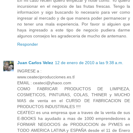
En mi caso recien quiero empezar y nose como. Yo quiero
incursionar en el negocio de las frutas frescas. Tengo la
informacion y sigo buscando lo necesario para ver como
ingresar al mercado y de que manera poder permanecer y
no tener una mala experiencia. Por favor si alguien que
haya ingresado a este tipo de negocio pudiera darme
algunos consejos les agradeceria de mucho de antemano.
Responder
Juan Carlos Velez
12 de enero de 2010 a las 9:38 a.m.
INGRESE a :
www.ceateciproducciones.es.tl
EMAIL : ceateci@yhaoo.com
COMO FABRICAR PRODUCTOS DE LIMPIEZA,
COSMETICOS, PINTURAS, COLAS, THINER y MUCHO
MAS de venta en el CURSO DE FABRICACION DE
PRODUCTOS INDUSTRIALES !!!!
CEATECI es una empresa que a traves de la venta de sus
E-BOOKS ha ayudado a mas de 1000 emprendedores a
FORMAR NEGOCIOS de PRODUCCION de PYMES en
TODO AMERICA LATINA y ESPAÑA desde el 11 de Enero