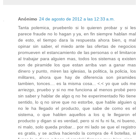
Anónimo
24 de agosto de 2012 a las 12:33 a.m.
Tanta polemica, pruebenlo si lo quieren probar y si les
parece fraude no lo hagan y ya, en fin siempre hablan mal
de esto, el tiempo dara la respuesta ahora bien, q mal
opinar sin saber, el miedo ante las ofertas de negocios
promueven el estancamiento de las personas o el limitarce
al trabajar para alguien mas, todos los sistemas q existen
son de piramide los que estan arriba van a ganar mas
dinero y punto, miren las iglesias, la politica, la policia, los
militares, ahora que hay de diferencia son piramides
tambien, tonces.... es la misma cosa... <.< yo que uds me
arriezgo, pruebo y si no me funciona al menos probé pero
sin saber y hablar de algo q no he experimentado No tiene
sentido, lo q no sirve que no estorbe, que hable alguien q
no le ha llegado el producto, que sabe de como es el
sistema, o que hablen aquellos a los q le llegaron el
producto y digan si es verdad, pero si ni fu ni fa, ni bueno,
ni malo, solo queda probar... por mi lado se que el registro
es gratis, y se activa haciendo la compra de 4 botellas, si