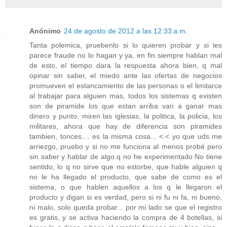
Anónimo
24 de agosto de 2012 a las 12:33 a.m.
Tanta polemica, pruebenlo si lo quieren probar y si les
parece fraude no lo hagan y ya, en fin siempre hablan mal
de esto, el tiempo dara la respuesta ahora bien, q mal
opinar sin saber, el miedo ante las ofertas de negocios
promueven el estancamiento de las personas o el limitarce
al trabajar para alguien mas, todos los sistemas q existen
son de piramide los que estan arriba van a ganar mas
dinero y punto, miren las iglesias, la politica, la policia, los
militares, ahora que hay de diferencia son piramides
tambien, tonces.... es la misma cosa... <.< yo que uds me
arriezgo, pruebo y si no me funciona al menos probé pero
sin saber y hablar de algo q no he experimentado No tiene
sentido, lo q no sirve que no estorbe, que hable alguien q
no le ha llegado el producto, que sabe de como es el
sistema, o que hablen aquellos a los q le llegaron el
producto y digan si es verdad, pero si ni fu ni fa, ni bueno,
ni malo, solo queda probar... por mi lado se que el registro
es gratis, y se activa haciendo la compra de 4 botellas, si