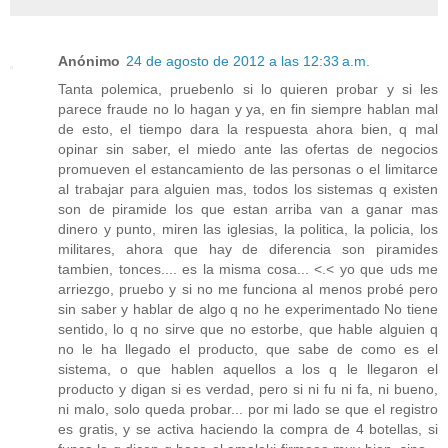
Anónimo
24 de agosto de 2012 a las 12:33 a.m.
Tanta polemica, pruebenlo si lo quieren probar y si les
parece fraude no lo hagan y ya, en fin siempre hablan mal
de esto, el tiempo dara la respuesta ahora bien, q mal
opinar sin saber, el miedo ante las ofertas de negocios
promueven el estancamiento de las personas o el limitarce
al trabajar para alguien mas, todos los sistemas q existen
son de piramide los que estan arriba van a ganar mas
dinero y punto, miren las iglesias, la politica, la policia, los
militares, ahora que hay de diferencia son piramides
tambien, tonces.... es la misma cosa... <.< yo que uds me
arriezgo, pruebo y si no me funciona al menos probé pero
sin saber y hablar de algo q no he experimentado No tiene
sentido, lo q no sirve que no estorbe, que hable alguien q
no le ha llegado el producto, que sabe de como es el
sistema, o que hablen aquellos a los q le llegaron el
producto y digan si es verdad, pero si ni fu ni fa, ni bueno,
ni malo, solo queda probar... por mi lado se que el registro
es gratis, y se activa haciendo la compra de 4 botellas, si