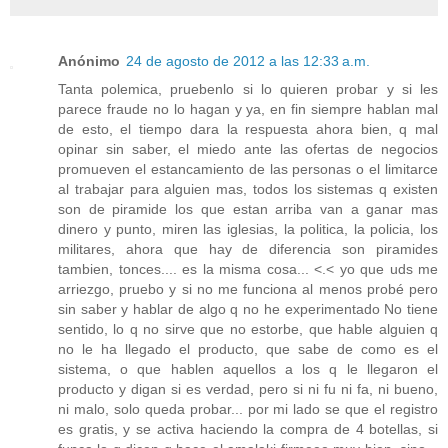
Anónimo
24 de agosto de 2012 a las 12:33 a.m.
Tanta polemica, pruebenlo si lo quieren probar y si les
parece fraude no lo hagan y ya, en fin siempre hablan mal
de esto, el tiempo dara la respuesta ahora bien, q mal
opinar sin saber, el miedo ante las ofertas de negocios
promueven el estancamiento de las personas o el limitarce
al trabajar para alguien mas, todos los sistemas q existen
son de piramide los que estan arriba van a ganar mas
dinero y punto, miren las iglesias, la politica, la policia, los
militares, ahora que hay de diferencia son piramides
tambien, tonces.... es la misma cosa... <.< yo que uds me
arriezgo, pruebo y si no me funciona al menos probé pero
sin saber y hablar de algo q no he experimentado No tiene
sentido, lo q no sirve que no estorbe, que hable alguien q
no le ha llegado el producto, que sabe de como es el
sistema, o que hablen aquellos a los q le llegaron el
producto y digan si es verdad, pero si ni fu ni fa, ni bueno,
ni malo, solo queda probar... por mi lado se que el registro
es gratis, y se activa haciendo la compra de 4 botellas, si